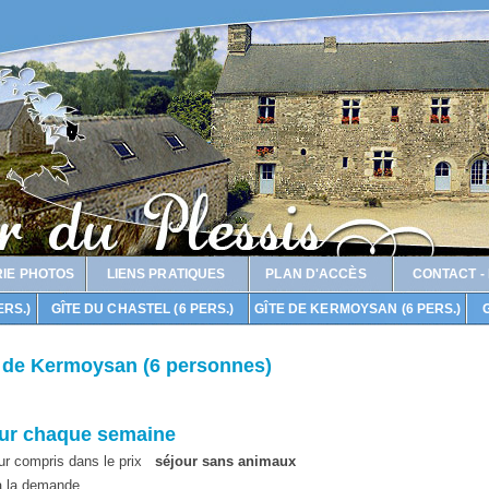
IE PHOTOS
LIENS PRATIQUES
PLAN D'ACCÈS
CONTACT -
ERS.)
GÎTE DU CHASTEL (6 PERS.)
GÎTE DE KERMOYSAN (6 PERS.)
G
te de Kermoysan (6 personnes)
pour chaque semaine
ur compris dans le prix
séjour sans animaux
à la demande