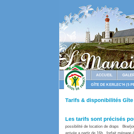
ACCUEIL
GALER
GÎTE DE KERLEC'H (5 P
Tarifs & disponibilités Gî
Les tarifs sont précisés 
possibilité de location de draps
8kw/jo
arrivée a partir de 16h
forfait ménage 