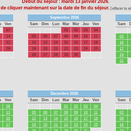
Début du séjour :
mardi 13 janvier 2026.
 de cliquer maintenant sur la date de fin du séjour.
[
effacer la s
Septembre 2026
u
Ven
Sam
Dim
Lun
Mar
Mer
Jeu
Ven
Sam
07
01
02
03
04
14
05
06
07
08
09
10
11
03
21
12
13
14
15
16
17
18
10
28
19
20
21
22
23
24
25
17
26
27
28
29
30
24
31
Decembre 2026
u
Ven
Sam
Dim
Lun
Mar
Mer
Jeu
Ven
Sam
06
01
02
03
04
13
05
06
07
08
09
10
11
02
20
12
13
14
15
16
17
18
09
27
19
20
21
22
23
24
25
16
26
27
28
29
30
31
23