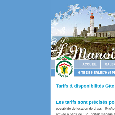
ACCUEIL
GALER
GÎTE DE KERLEC'H (5 P
Tarifs & disponibilités Gît
Les tarifs sont précisés 
possibilité de location de draps
8kw/jo
arrivée a partir de 16h
forfait ménage 