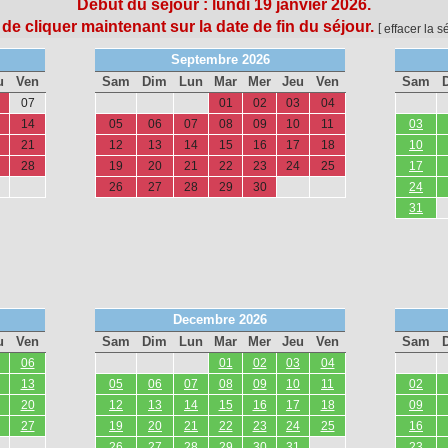
Début du séjour :
lundi 19 janvier 2026.
 de cliquer maintenant sur la date de fin du séjour.
[
effacer la s
Septembre 2026
u
Ven
Sam
Dim
Lun
Mar
Mer
Jeu
Ven
Sam
07
01
02
03
04
14
05
06
07
08
09
10
11
03
21
12
13
14
15
16
17
18
10
28
19
20
21
22
23
24
25
17
26
27
28
29
30
24
31
Decembre 2026
u
Ven
Sam
Dim
Lun
Mar
Mer
Jeu
Ven
Sam
06
01
02
03
04
13
05
06
07
08
09
10
11
02
20
12
13
14
15
16
17
18
09
27
19
20
21
22
23
24
25
16
26
27
28
29
30
31
23