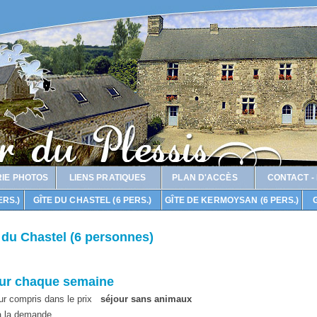
IE PHOTOS
LIENS PRATIQUES
PLAN D'ACCÈS
CONTACT -
ERS.)
GÎTE DU CHASTEL (6 PERS.)
GÎTE DE KERMOYSAN (6 PERS.)
G
e du Chastel (6 personnes)
pour chaque semaine
ur compris dans le prix
séjour sans animaux
à la demande